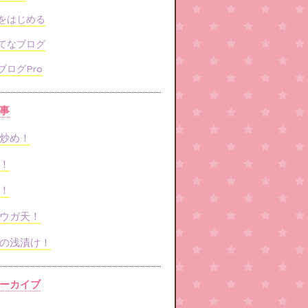
をはじめる
てなブログ
ブログPro
事
炒め！
！
！
ウガ天！
の浅漬け！
ーカイブ