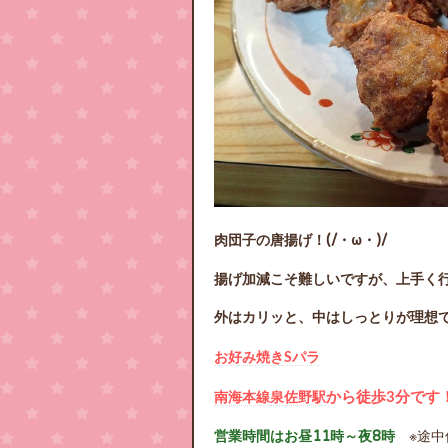
肉団子の唐揚げ！(/・ω・)/
揚げ加減こそ難しいですが、上手く
外はカリッと、中はしっとりが理想
お好み焼きSパラ
南海本線
泉佐野駅
から徒歩3分です
営業時間はお昼11時～夜8時
※途