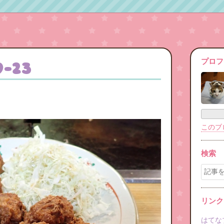
プロフ
9
-
23
このブ
検索
リンク
はてな