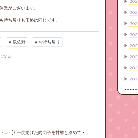
▶
202
休業がございます。
▶
202
も持ち帰りも価格は同じです。
▶
202
▶
202
#
泉佐野
#
お持ち帰り
▶
202
になる
▶
202
▶
202
▶
201
/・ω・)/ 一度揚げた肉団子を甘酢と絡めて・…