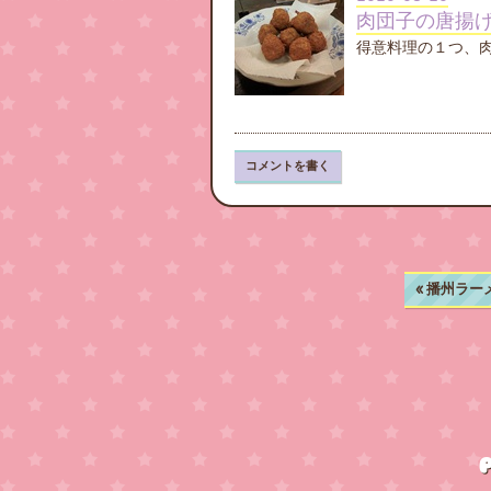
肉団子の唐揚
得意料理の１つ、肉
コメントを書く
«
播州ラー