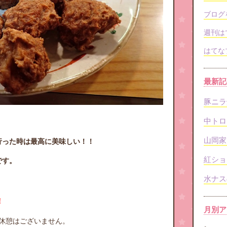
ブログ
週刊は
はてな
最新記
豚ニラ
中トロ
山岡家
行った時は最高に美味しい！！
紅ショ
です。
水ナス
！
月別ア
中休憩はございません。