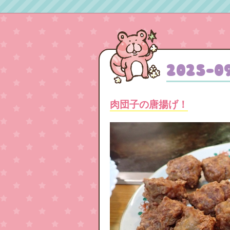
2025
-
0
肉団子の唐揚げ！