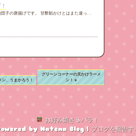
げ！
団子の唐揚げです。 甘酢餡かけとはまた違っ…
グリーンコーナーの天かけラーメ
メン、うまかろう！
ン！
»
お好み焼きＳパラ！
Powered by
Hatena Blog
|
ブログを報告す