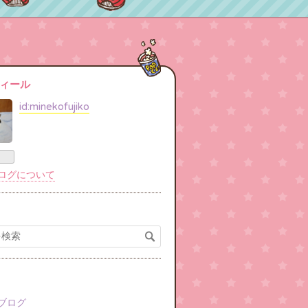
ィール
id:minekofujiko
ログについて
ブログ